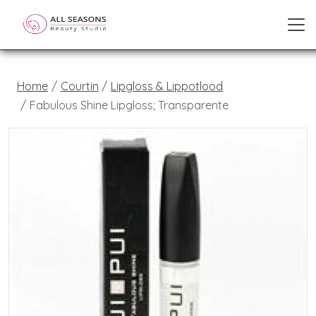
Home
Courtin
Lipgloss & Lippotlood
Fabulous Shine Lipgloss; Transparente