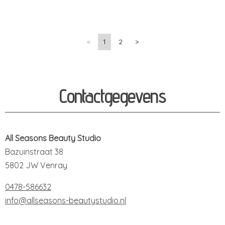
<
1
2
>
Contactgegevens
All Seasons Beauty Studio
Bazuinstraat 38
5802 JW Venray
0478-586632
info@allseasons-beautystudio.nl