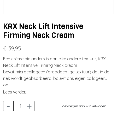
KRX Neck Lift Intensive
Firming Neck Cream
€ 39,95
Een crème die anders is dan elke andere textuur, KRX
Neck Lift Intensive Firming Neck cream
bevat microcollageen (draadachtige textuur) dat in de
nek wordt geabsorbeerd, bouwt ons eigen collageen
op
dat helpt bij de elasticiteit en vorm van de huid.
Lees verder...
Het bevat 22 actieve ingrediënten die zich te
-
+
concentreren op veelvoorkomende nekproblemen
Toevoegen aan winkelwagen
zoals verslapping, lijnen in de hals, droogheid, rimpels,